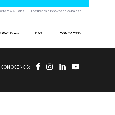
norte #1665, Talca
Escríbenos a innovacion@utalca.cl
SPACIO e+i
CATI
CONTACTO
CONÓCENOS: