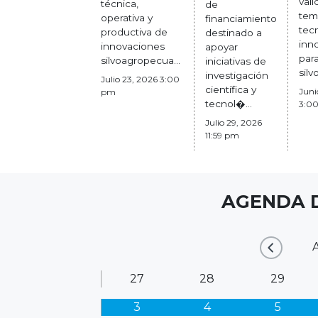
vali
técnica,
de
tem
operativa y
financiamiento
tec
productiva de
destinado a
inn
innovaciones
apoyar
para
silvoagropecua...
iniciativas de
silv
investigación
Julio 23, 2026 3:00
científica y
Juni
pm
tecnol�...
3:0
Julio 29, 2026
11:59 pm
AGENDA D
27
28
29
3
4
5