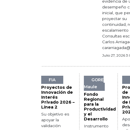
evidencia de 
desempeño c
inicial, que pe
proyectar su
continuidad, r
escalamiento 
Consultas escr
Carlos Arriaga
cararriagada@
Julio 27, 2026 
FIA
GORE
Maule
Proyectos de
Pr
Innovación de
de
Fondo
Interés
Inn
Regional
Privado 2026 –
de 
para la
Línea 2
Pri
Productividad
20
y el
Su objetivo es
Desarrollo
Apo
apoyar la
desa
validación
Instrumento