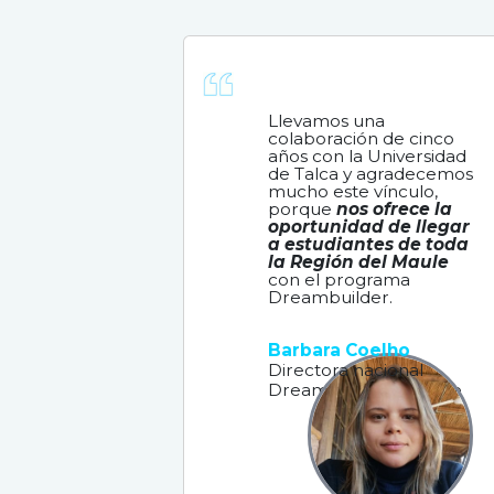
inno
CARLOS SANHUEZA
Mayo 6, 2024
DELLA
Abril 15
Llevamos una
colaboración de cinco
años con la Universidad
de Talca y agradecemos
mucho este vínculo,
porque
nos ofrece la
oportunidad de llegar
a estudiantes de toda
la Región del Maule
con el programa
Dreambuilder.
Barbara Coelho
Directora nacional
Dreambuilder en Chile