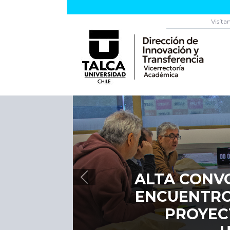
Visíta
POSTULA
Previous
ATRÉVET