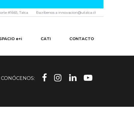
norte #1665, Talca
Escríbenos a innovacion@utalca.cl
SPACIO e+i
CATI
CONTACTO
CONÓCENOS: