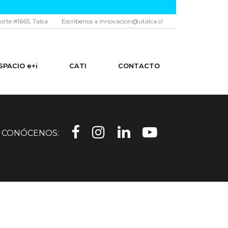
norte #1665, Talca
Escríbenos a innovacion@utalca.cl
SPACIO e+i
CATI
CONTACTO
CONÓCENOS: